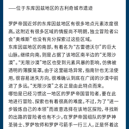
——位于东库因兹地区的古利奇城市遗迹
罗萨帝国近郊的东库因兹地区有很多地点元素浓度很
高。这附近有很多区域的情报尚不明朗，独立冒险者公
会“奥维斯”也没有充分探索过这些区域。
东库因兹地区的南部，有着名为“古雷德沃尔”的巨大
山脉。继续向南，则是占据了该地区南半边的“无限沙
漠”。“无限沙漠”地区也受到元素风暴的影响，仿佛被
透明的薄膜笼罩。由于这里磁场异常，指南针也无法使
用，很容易迷失方向，很难确认到底在广阔的沙漠中前
进了多远。“无限沙漠”之名正是由此特点而来。
哪怕是已经习惯这一地区的罗萨帝国冒险者，要在此
地进行冒险、探索也有着很高的难度。不过，为了“进一
步锻炼自己的本领”而故意选择在该地区探险，寻找新
的出路的冒险者也有不少。在罗萨帝国组队的罗萨神
圣骑士、罗萨牧师和罗萨弓箭手一行三人，正是怀着这