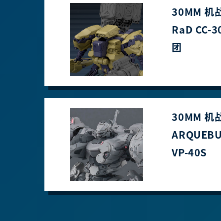
30MM 机
RaD CC-
团
30MM 机
ARQUEBU
VP-40S