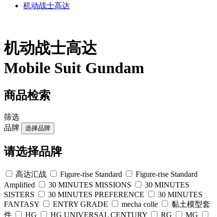
机动战士高达
机动战士高达
Mobile Suit Gundam
商品检索
筛选
品牌
选择品牌
请选择品牌
高达汇战
Figure-rise Standard
Figure-rise Standard
Amplified
30 MINUTES MISSIONS
30 MINUTES
SISTERS
30 MINUTES PREFERENCE
30 MINUTES
FANTASY
ENTRY GRADE
mecha colle
黏土模型套
件
HG
HG UNIVERSAL CENTURY
RG
MG