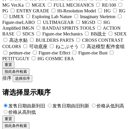
MG Ver.Ka
MGEX
FULL MECHANICS
RE/100
PG
ENTRY GRADE
Hi-Resolution Model
HG
RG
LIMEX
Exploring Lab Nature
Imaginary Skeleton
Figure-riseLABO
ULTIMAGEAR
MGSD
HG
Amplified IMGN
BANDAI SPIRITS TOOLS
ACTION
BASE
SDCS
Figure-rise Mechanics
BB战士
SDEX
高达水贴
BUILDERS PARTS
CROSS CONTRAST
COLORS
可动底座
ねこぶそう
高达模型 配件套组
petiture-rise
Figure-rise Effect
Figure-rise Bust
PETIT'GGUY
HG COSMIC ERA
重置
排序
选择排序
请选择显示顺序
发售日期由新到旧
发售日期由旧到新
价格从低到高
价格从高到低
重置