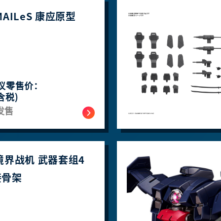
 MAILeS 康应原型
议零售价：
含税)
发售
2 境界战机 武器套组4
接骨架