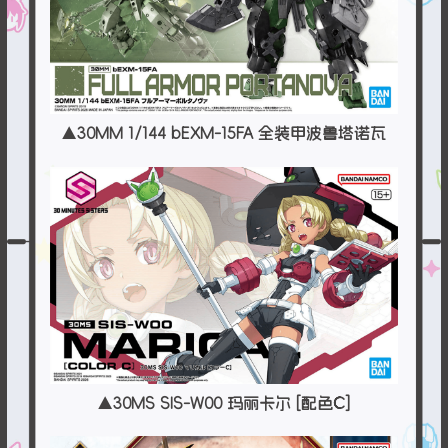
▲30MM 1/144 bEXM-15FA 全装甲波鲁塔诺瓦
▲30MS SIS-W00 玛丽卡尔 [配色C]