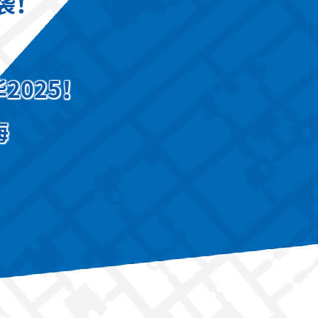
袭！
025！
海