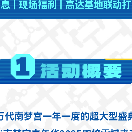
信息
|
现场福利
|
高达基地联动打
万代南梦宫一年一度的超大型盛