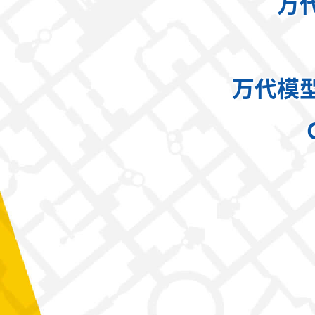
万
万代模