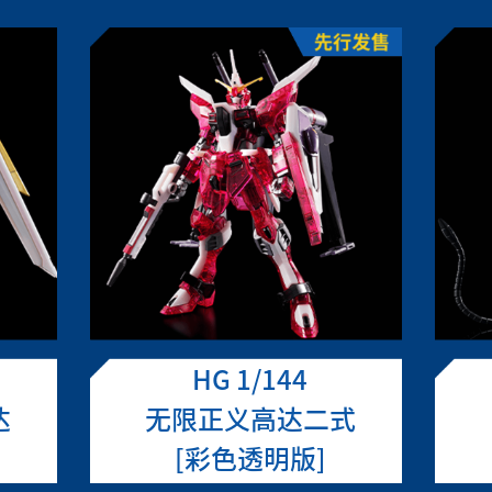
HG 1/144
达
无限正义高达二式
[彩色透明版]