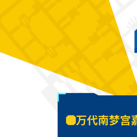
万代南梦宫