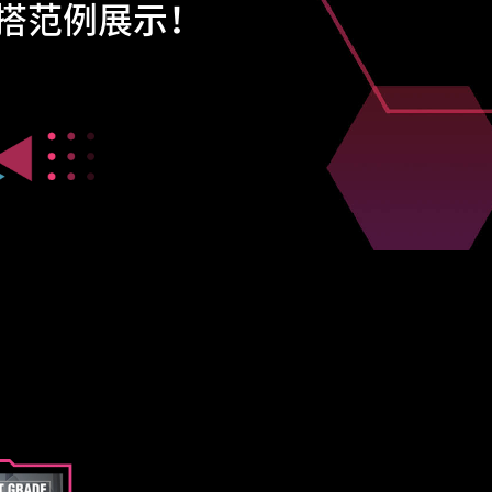
混搭范例展示！
」