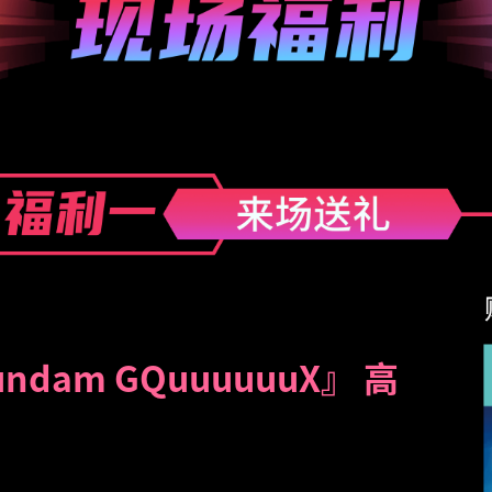
dam GQuuuuuuX』 高