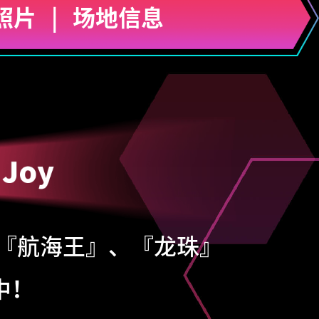
照片
|
场地信息
『航海王』、『龙珠』
中！