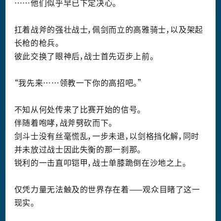
……他们似乎早已下定决心。
扛着战斧的强壮战士，佩剑而立的高雅骑士，以及架起
长枪的枪兵。
彼此交换了眼神后，战士首先迈步上前。
“我先来……领教一下你的高招吧。”
不知从何处传来了比赛开始的信号。
伴随着咆哮，战斧劈砍而下。
剑斗士没有丝毫慌乱，一步未退，以剑格挡化解，同时
并未放过战士因此失衡的那一刹那。
锐利的一击直叩铠甲，战士单膝跪倒在沙地之上。
仅凭力量无法触及的世界存在着——观众目睹了这一
现实。