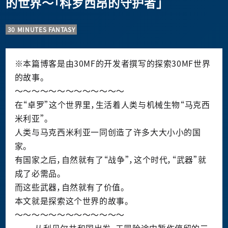
的世界～「科罗西昂的守护者」
30 MINUTES FANTASY
※本篇博客是由
30MF
的开
发
者撰写的探索
30MF
世界
的故事。
～～～～～～～～～～～～～
在“卓
罗
”
这
个世界里，生活着人类与机械生物“
马
克西
米利
亚
”。
人类与
马
克西米利
亚
一同
创
造了
许
多大大小小的国
家。
有国家之后，自然就有了“
战
争”，
这
个
时
代，“武器”就
成了必需品。
而
这
些武器，自然就有了价
值
。
本文就是探索
这
个世界的故事。
～～～～～～～～～～～～～