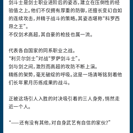
剑斗士是剑士职业进阶后的姿态，建立在压倒性的经
验值之上。他们不仅拥有厚重的防御，还擅长变幻自如
的连续攻击，并精于战斗的策略。其姿态堪称“科罗西
昂之王”。
不仅剑术高超，其自豪的枪技也属一流。
代表各自国家的同系职业之战。
“利贝尔剑士”对战“罗萨剑斗士”。
剑与剑之间，激烈而高超的攻防不断上演。
精练的架势，毫无破绽的呼吸。这是一场清晰铭刻着他
们长年累月历练成果的战斗。
正被这场引人入胜的对决吸引着的三人身旁，悄然走
近一个人。
“——还有没有其他，对自身武艺有自信的家伙？”