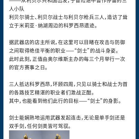
———从利
贝
尔共和国出
发
，于冒
险
途中
暂
作停留的三
人小
队
利
贝
尔
骑
士、利
贝
尔
战
士与利
贝
尔
枪
兵三人，造
访
了
耸
立于米莉
亚
·
纳
湖周
边
的
科
罗
西昂
遗
迹。
据武器店的店主所
说
，在
这
里可以目睹在攻
击
与防御
之
间
取得
绝
佳平衡的
职业
——
“
剑
士”
的
战
斗身姿。
此
时
此刻，正
值
由奥
尔
维
斯主
办
的每三个月
举
行一次
的官方
赛
事之日。
三人抵达科
罗
西昂
，
环顾
四周，只
见
以
骑
士和
战
士
为
首
的各路技
艺
精湛的
职业
者
们
激
战
正酣。
其中，也能看到他
们
此行的目
标
——“
剑
士”的身影。
剑
士能
娴
熟地运用武器
发
起
连击
，无
论
是
单
手
剑还
是
双手
剑
，任何
剑
类皆可
驾驭
。