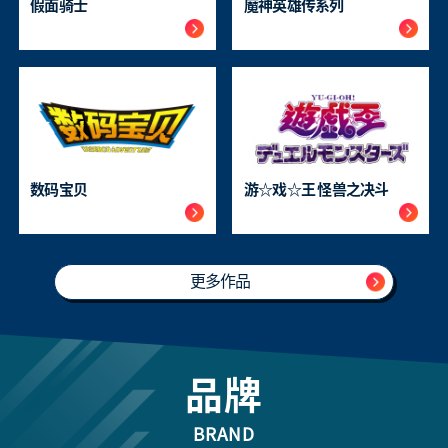
魔神英雄传系列
假面骑士
数码宝贝
游☆戏☆王 怪兽之决斗
更多作品
品牌
BRAND