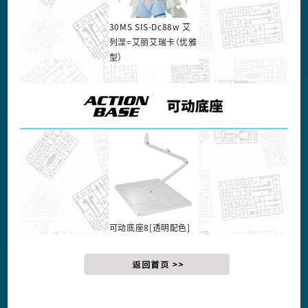
30MS SIS-Dc88w 艾
列涅=艾丽艾瑞卡（优雅
型）
可动底座8[透明配色]