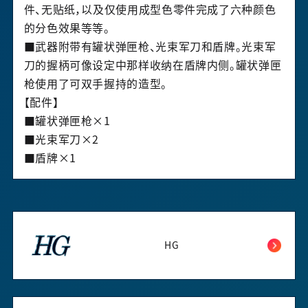
件、无贴纸，以及仅使用成型色零件完成了六种颜色
的分色效果等等。
■武器附带有罐状弹匣枪、光束军刀和盾牌。光束军
刀的握柄可像设定中那样收纳在盾牌内侧。罐状弹匣
枪使用了可双手握持的造型。
【配件】
■罐状弹匣枪×1
■光束军刀×2
■盾牌×1
HG