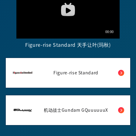
Figure-rise Standard 天手让叶(玛秋)
Figure-rise Standard
机动战士Gundam GQuuuuuuX