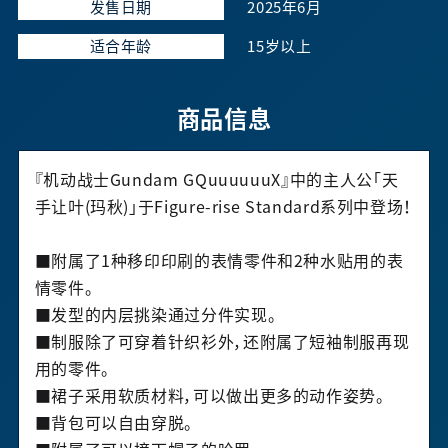
发售日期
2025年6月
适合年龄
15岁以上
商品信息
『机动战士Gundam GQuuuuuuX』中的主人公「天
手让叶(玛秋)」于Figure-rise Standard系列中登场！
■附属了1种移印印刷的表情零件和2种水贴用的表
情零件。
■发型的内层挑染通过分件实现。
■制服除了可穿着针织衫外，还附属了短袖制服再现
用的零件。
■裙子采用软质材料，可以做出更多的动作姿势。
■背包可以自由穿脱。