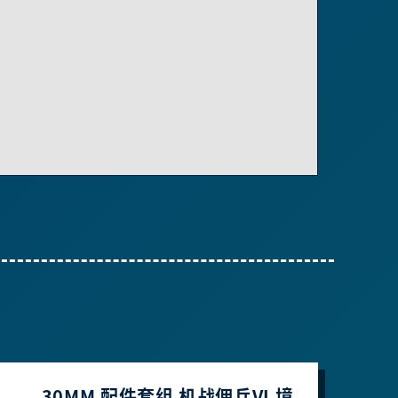
30MM 配件套组 机战佣兵VI 境