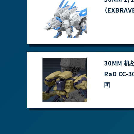
（EXBRAV
30MM 机
RaD CC-
团