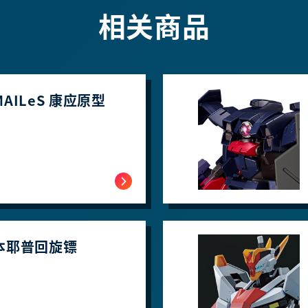
相关商品
 MAILeS 康应原型
2 本耶普回旋镖