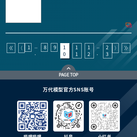
..
..
1
8
9
1
1
1
2
.
.
0
1
2
3
PAGE TOP
万代模型官方SNS账号
哔哩哔哩
抖音
小红书