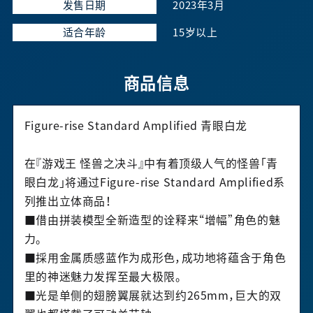
发售日期
2023年3月
适合年龄
15岁以上
商品信息
Figure-rise Standard Amplified
青眼白龙
在
『
游戏王
怪兽之决
斗
』
中有着顶级人气的怪兽
「
青
眼白龙
」
将通过
Figure-rise Standard Amplified
系
列推出立体商品！
■借由拼装模型全新造型的诠释来“增幅”角色的魅
力。
■採用金属质感蓝作为成形色，成功地将蕴含于角色
里的神迷魅力发挥至最大极限。
■光是单侧的翅膀翼展就达到约
265mm
，巨大的双