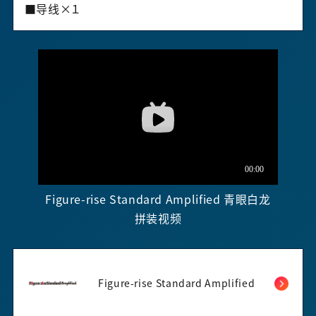
■导线×１
Figure-rise Standard Amplified 青眼白龙
拼装视频
Figure-rise Standard Amplified