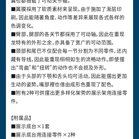
翼也都搭载了可动关节轴。
■翼膜採用了软质素材来呈现。由于施加了渐层印
刷，因此能随著角度、动作等差异来展现各式各样的
色调变化。
■臂部、腿部的各关节都採用了可动轴。因此在重现
龙特有的外形之余，亦具备了宽广的可动范围。
■颈部和尾巴不仅配合每一节分割为不同零件，还内
藏有导线，因此能重现栩栩如生的流畅动作。即使摆
出“弯曲”和“扭转”的动作也不会损及外形。
■由于头部的下颚和舌头均可活动，因此能摆出更加
生动的姿势。嘴部裡也借由成形色重现了配色。
■附有
2
种可供摆出更多样化架势的展示架用连接零
件。
【附属品】
■展示底台×
1
套
■展示底台用连接零件×
2
种