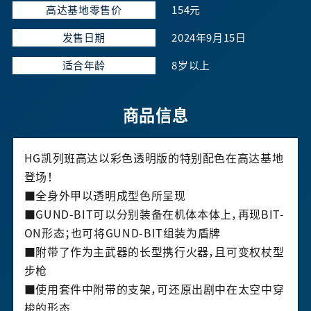
高达基地零售价
154元
发售日期
2024年9月15日
适合年龄
8岁以上
商品信息
HG凯列班高达以彩色透明版的特别配色在高达基地
登场！
■全身外甲以透明成型色所呈现
■GUND-BIT可以分别装备在机体本体上，再现BIT-
ON形态；也可将GUND-BIT组装为盾牌
■附带了作为主武器的长型携行火器，且可变权杖型
步枪
■使用套件中附带的支架，可还原出剧中在太空中穿
梭的形态