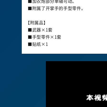
■加农炮部分单轴可动。
■附属了开掌手的手型零件。
【附属品】
■武器×1套
■手型零件×1套
■贴纸×1