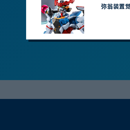
弥翁装置觉