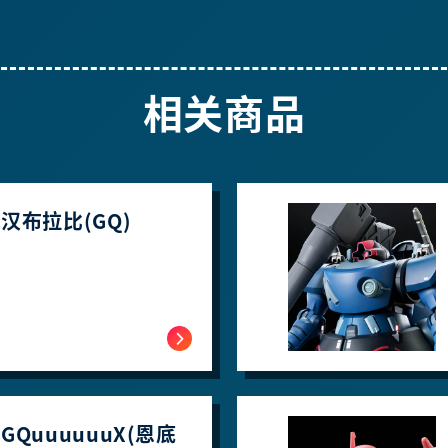
相关商品
4 汉布拉比(GQ)
4 GQuuuuuuX(恩底